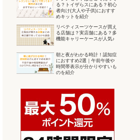
る？トイザらスにある？初心
者向け(大人や子供)におすす
めキットを紹介
リベティスーツケースが買え
る店舗は？実店舗にある？多
機能キャリーケースが人気♪
朝と夜がわかる時計！認知症
におすすめ2選｜午前午後や
時間帯表示が分かりやすいも
のを紹介