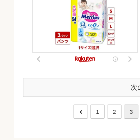
次
前
1
2
3
へ