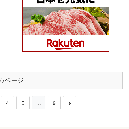
のページ
次
4
5
…
9
へ