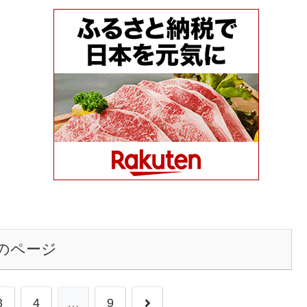
のページ
次
3
4
…
9