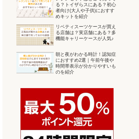
る？トイザらスにある？初心
者向け(大人や子供)におすす
めキットを紹介
リベティスーツケースが買え
る店舗は？実店舗にある？多
機能キャリーケースが人気♪
朝と夜がわかる時計！認知症
におすすめ2選｜午前午後や
時間帯表示が分かりやすいも
のを紹介