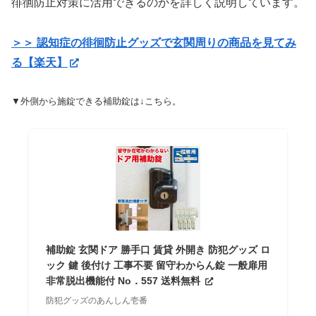
徘徊防止対策に活用できるのかを詳しく説明しています。
＞＞ 認知症の徘徊防止グッズで玄関周りの商品を見てみ
る【楽天】
▼外側から施錠できる補助錠は↓こちら。
補助錠 玄関ドア 勝手口 賃貸 外開き 防犯グッズ ロ
ック 鍵 後付け 工事不要 留守わからん錠 一般扉用
非常脱出機能付 No．557 送料無料
防犯グッズのあんしん壱番