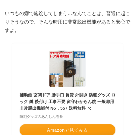
いつもの癖で施錠してしまう…なんてことは、普通に起こ
りそうなので、そんな時用に非常脱出機能があると安心で
すよ。
補助錠 玄関ドア 勝手口 賃貸 外開き 防犯グッズ ロ
ック 鍵 後付け 工事不要 留守わからん錠 一般扉用
非常脱出機能付 No．557 送料無料
防犯グッズのあんしん壱番
Amazonで見てみる