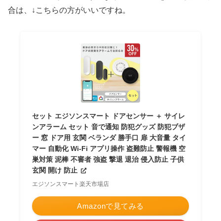
合は、↓こちらの方がいいですね。
セット エジソンスマート ドアセンサー ＋ サイレ
ンアラーム セット 音で通知 防犯グッズ 防犯ブザ
ー 窓 ドア用 玄関 ベランダ 勝手口 扉 大音量 タイ
マー 自動化 Wi-Fi アプリ操作 盗難防止 警報機 空
巣対策 泥棒 不審者 強盗 撃退 退治 侵入防止 子供
玄関 開け 防止
エジソンスマート楽天市場店
Amazonで見てみる