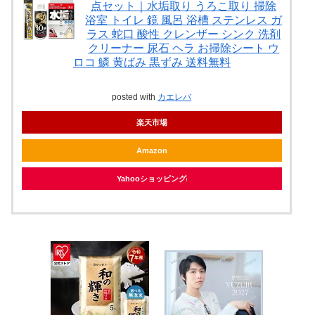
点セット｜水垢取り うろこ取り 掃除
浴室 トイレ 鏡 風呂 浴槽 ステンレス ガ
ラス 蛇口 酸性 クレンザー シンク 洗剤
クリーナー 尿石 ヘラ お掃除シート ウ
ロコ 鱗 黄ばみ 黒ずみ 送料無料
posted with
カエレバ
楽天市場
Amazon
Yahooショッピング