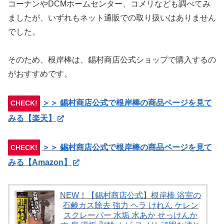
コーナンやDCMホームセンター、コメリなども調べてみ
ましたが、いずれもネット通販での取り扱いはありません
でした。
そのため、根岸棒は、錫村商店公式ショップで購入するの
がおすすめです。
＞＞ 錫村商店公式で根岸棒の商品ページを見て
CHECK!
みる【楽天】
＞＞ 錫村商店公式で根岸棒の商品ページを見て
CHECK!
みる【Amazon】
NEW！【錫村商店公式】根岸棒 浴室の
石鹸カス除去 強力 ヘラ けれん ケレン
スクレーパー 水垢 水あか せっけんか