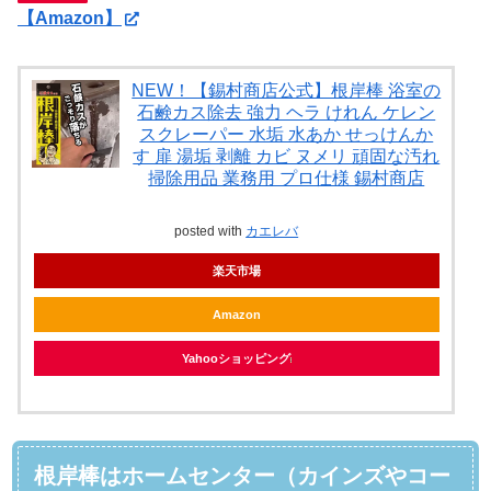
【Amazon】
NEW！【錫村商店公式】根岸棒 浴室の
石鹸カス除去 強力 ヘラ けれん ケレン
スクレーパー 水垢 水あか せっけんか
す 扉 湯垢 剥離 カビ ヌメリ 頑固な汚れ
掃除用品 業務用 プロ仕様 錫村商店
posted with
カエレバ
楽天市場
Amazon
Yahooショッピング
根岸棒はホームセンター（カインズやコー