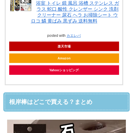
浴室 トイレ 鏡 風呂 浴槽 ステンレス ガ
ラス 蛇口 酸性 クレンザー シンク 洗剤
クリーナー 尿石 ヘラ お掃除シート ウ
ロコ 鱗 黄ばみ 黒ずみ 送料無料
posted with
カエレバ
楽天市場
Amazon
Yahooショッピング
根岸棒はどこで買える？まとめ