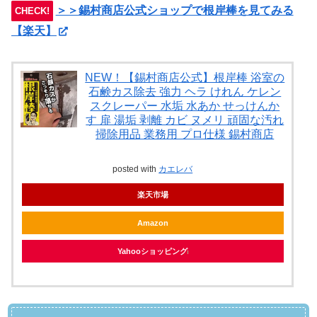
＞＞錫村商店公式ショップで根岸棒を見てみる
CHECK!
【楽天】
NEW！【錫村商店公式】根岸棒 浴室の
石鹸カス除去 強力 ヘラ けれん ケレン
スクレーパー 水垢 水あか せっけんか
す 扉 湯垢 剥離 カビ ヌメリ 頑固な汚れ
掃除用品 業務用 プロ仕様 錫村商店
posted with
カエレバ
楽天市場
Amazon
Yahooショッピング