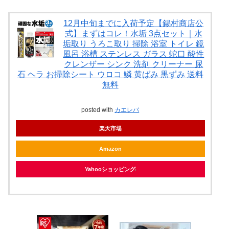
12月中旬までに入荷予定【錫村商店公
式】まずはコレ！水垢 3点セット｜水
垢取り うろこ取り 掃除 浴室 トイレ 鏡
風呂 浴槽 ステンレス ガラス 蛇口 酸性
クレンザー シンク 洗剤 クリーナー 尿
石 ヘラ お掃除シート ウロコ 鱗 黄ばみ 黒ずみ 送料
無料
posted with
カエレバ
楽天市場
Amazon
Yahooショッピング