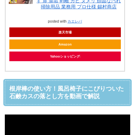
す 扉 湯垢 剥離 カビ ヌメリ 頑固な汚れ
掃除用品 業務用 プロ仕様 錫村商店
posted with
カエレバ
楽天市場
Amazon
Yahooショッピング
根岸棒の使い方！風呂椅子にこびりついた
石鹸カスの落とし方を動画で解説