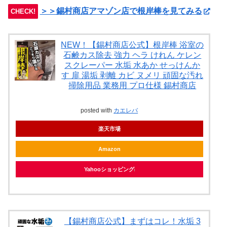
＞＞錫村商店アマゾン店で根岸棒を見てみる
CHECK!
NEW！【錫村商店公式】根岸棒 浴室の
石鹸カス除去 強力 ヘラ けれん ケレン
スクレーパー 水垢 水あか せっけんか
す 扉 湯垢 剥離 カビ ヌメリ 頑固な汚れ
掃除用品 業務用 プロ仕様 錫村商店
posted with
カエレバ
楽天市場
Amazon
Yahooショッピング
【錫村商店公式】まずはコレ！水垢 3