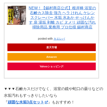
NEW！【錫村商店公式】根岸棒 浴室の
石鹸カス除去 強力 ヘラ けれん ケレン
スクレーパー 水垢 水あか せっけんか
す 扉 湯垢 剥離 カビ ヌメリ 頑固な汚れ
掃除用品 業務用 プロ仕様 錫村商店
posted with
カエレバ
楽天市場
Amazon
Yahooショッピング
▼▼▼石鹸カスだけでなく、浴室の鏡や蛇口の曇りなどの
水垢汚れもすっきりしたいなら
『
頑固な水垢3点セット
』もおすすめ！