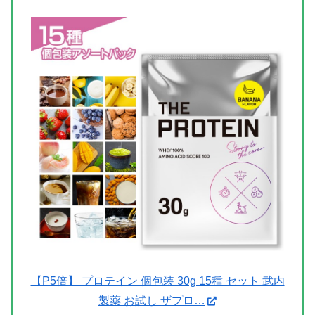
【P5倍】 プロテイン 個包装 30g 15種 セット 武内
製薬 お試し ザプロ…