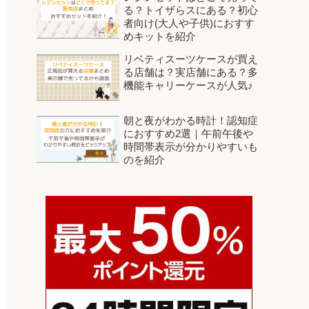
る？トイザらスにある？初心
者向け(大人や子供)におすす
めキットを紹介
リベティスーツケースが買え
る店舗は？実店舗にある？多
機能キャリーケースが人気♪
朝と夜がわかる時計！認知症
におすすめ2選｜午前午後や
時間帯表示が分かりやすいも
のを紹介