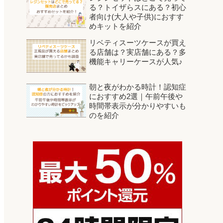
る？トイザらスにある？初心
者向け(大人や子供)におすす
めキットを紹介
リベティスーツケースが買え
る店舗は？実店舗にある？多
機能キャリーケースが人気♪
朝と夜がわかる時計！認知症
におすすめ2選｜午前午後や
時間帯表示が分かりやすいも
のを紹介