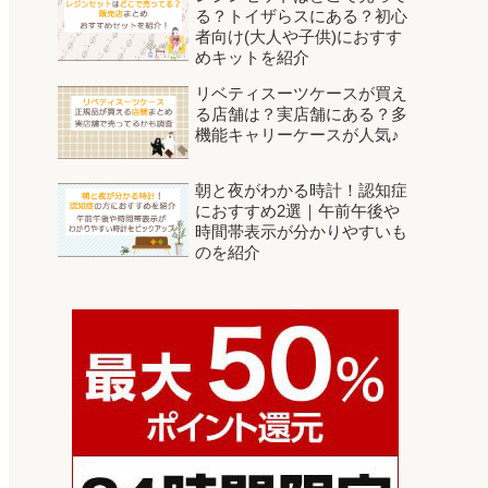
る？トイザらスにある？初心
者向け(大人や子供)におすす
めキットを紹介
リベティスーツケースが買え
る店舗は？実店舗にある？多
機能キャリーケースが人気♪
朝と夜がわかる時計！認知症
におすすめ2選｜午前午後や
時間帯表示が分かりやすいも
のを紹介