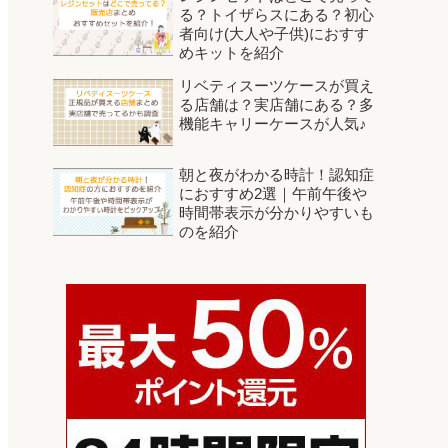
る？トイザらスにある？初心
者向け(大人や子供)におすす
めキットを紹介
リベティスーツケースが買え
る店舗は？実店舗にある？多
機能キャリーケースが人気♪
朝と夜がわかる時計！認知症
におすすめ2選｜午前午後や
時間帯表示が分かりやすいも
のを紹介