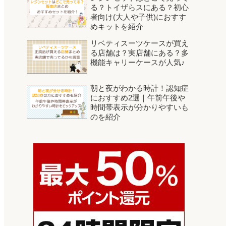
る？トイザらスにある？初心
者向け(大人や子供)におすす
めキットを紹介
リベティスーツケースが買え
る店舗は？実店舗にある？多
機能キャリーケースが人気♪
朝と夜がわかる時計！認知症
におすすめ2選｜午前午後や
時間帯表示が分かりやすいも
のを紹介