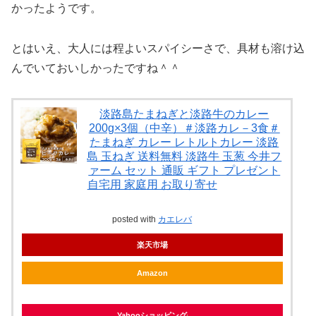
かったようです。
とはいえ、大人には程よいスパイシーさで、具材も溶け込
んでいておいしかったですね＾＾
淡路島たまねぎと淡路牛のカレー
200g×3個（中辛）＃淡路カレ－3食＃
たまねぎ カレー レトルトカレー 淡路
島 玉ねぎ 送料無料 淡路牛 玉葱 今井フ
ァーム セット 通販 ギフト プレゼント
自宅用 家庭用 お取り寄せ
posted with
カエレバ
楽天市場
Amazon
Yahooショッピング