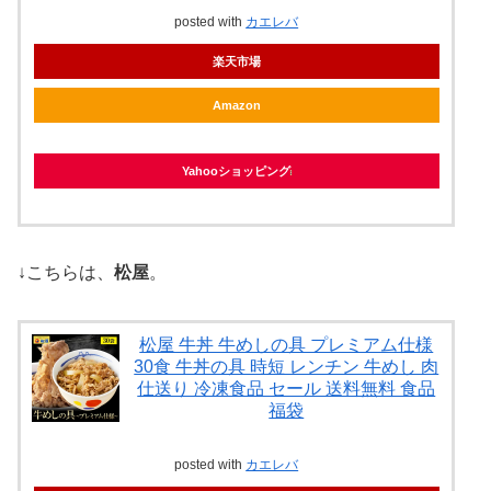
posted with
カエレバ
楽天市場
Amazon
Yahooショッピング
↓こちらは、
松屋
。
松屋 牛丼 牛めしの具 プレミアム仕様
30食 牛丼の具 時短 レンチン 牛めし 肉
仕送り 冷凍食品 セール 送料無料 食品
福袋
posted with
カエレバ