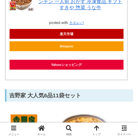
ンチン 一人前 おかず 冷凍食品 ギフト
すきや 惣菜 うな牛
posted with
カエレバ
楽天市場
Amazon
Yahooショッピング
吉野家 大人気6品11袋セット
メニュー
ホーム
検索
トップ
サイドバー