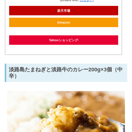
posted with
カエレバ
楽天市場
Amazon
Yahooショッピング
淡路島たまねぎと淡路牛のカレー200g×3個（中
辛）