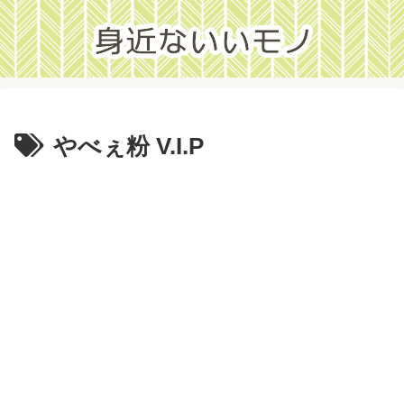
やべぇ粉 V.I.P